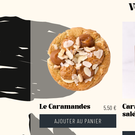
V
Le Caramandes
Car
5.50
€
sal
AJOUTER AU PANIER