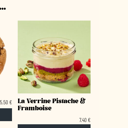
i…
La Verrine Pistache &
5.50
€
Framboise
7.40
€