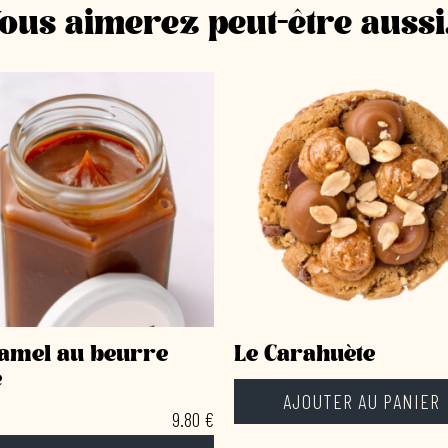
ous aimerez peut-être auss
amel au beurre
Le Carahuète
é
AJOUTER AU PANIER
9.80
€