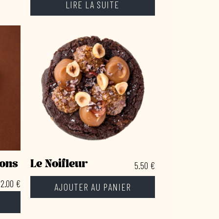
LIRE LA SUITE
rons
Le Noifleur
5.50
€
12.00
€
AJOUTER AU PANIER