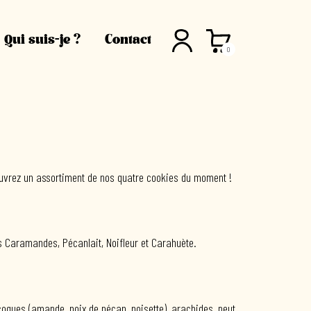
Qui suis-je ?
Contact
0
uvrez un assortiment de nos quatre cookies du moment !
 Caramandes, Pécanlait, Noifleur et Carahuète.
à coques (amande, noix de pécan, noisette), arachides, peut