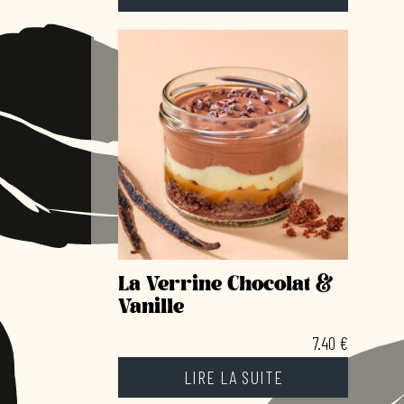
La Verrine Chocolat &
Vanille
7.40
€
LIRE LA SUITE